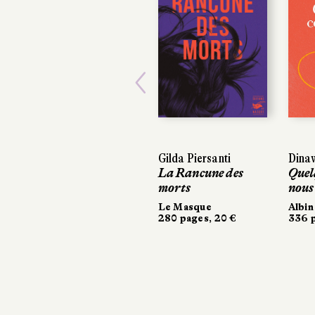
Previous
Gilda Piersanti
Dinaw M
Dinaw M
La Rancune des
Quelqu’
Quelqu
morts
nous
nous
Le Masque
Albin Mi
Albin Mi
280 pages, 20 €
336 page
336 page