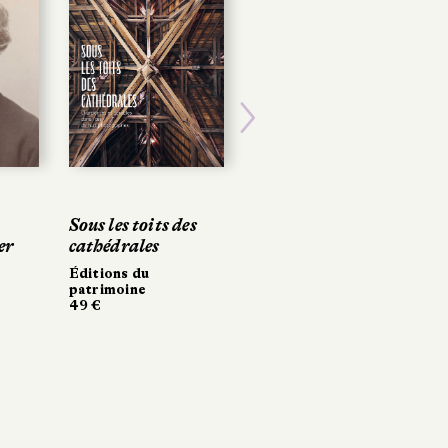
Next
Sous les toits des
Sous les toits des
John Singer
cathédrales
cathédrales
Sargent
Éditions du
Éditions du
Gallimard, Musée
patrimoine
patrimoine
d'Orsay
49 €
49 €
256 pages, 45 €