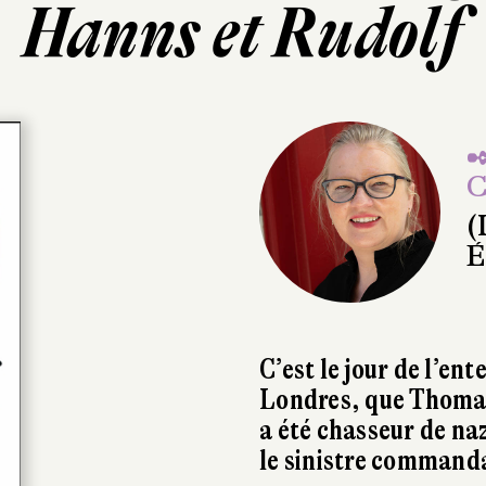
Hanns et Rudolf
✒
C
(
É
C’est le jour de l’en
Londres, que Thomas
a été chasseur de naz
le sinistre command