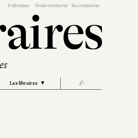
S'abonner
Nous contacter
Se connecter
Les libraires
🔎