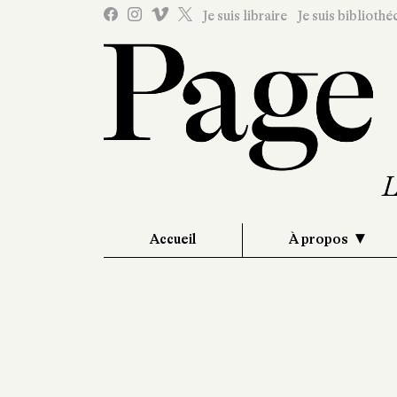
Je suis libraire
Je suis bibliothé
Accueil
À propos