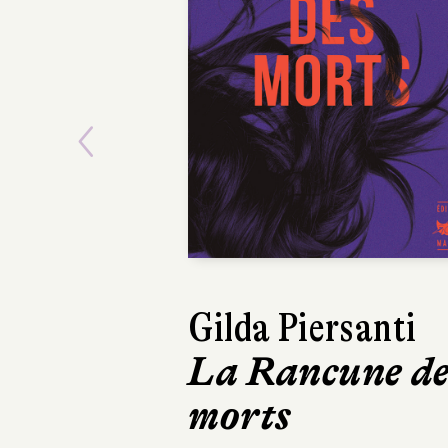
Previous
Gilda Piersanti
Dinaw
La Rancune de
Quelq
morts
comme