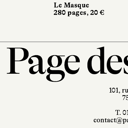
Le Masque
Albin Mi
280 pages, 20 €
336 pages
101, r
7