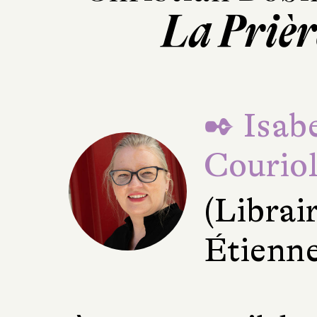
La Prièr
✒ Isabe
Courio
(Librair
Étienne