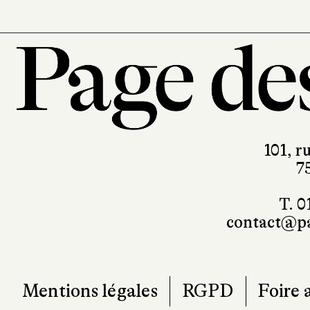
101, r
7
T. 0
contact@pa