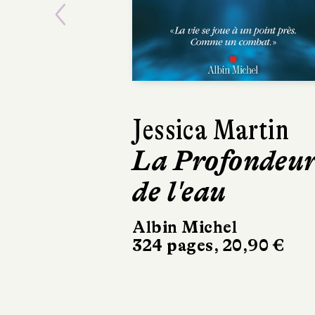
Previous
Jessica Martin
Marcus Malt
La Profondeu
La
de l'eau
Pentatoniq
du cœur
Albin Michel
324 pages, 20,90 €
Buchet Chastel
192 pages, 19 €