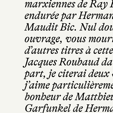
marxiennes de Ray B
endurée par Herman M
Maudit Bic. Nul dout
ouvrage, vous mourr
d’autres titres à cett
Jacques Roubaud dan
part, je citerai deux 
j’aime particulièrem
bonheur de Matthieu
Garfunkel de Herma