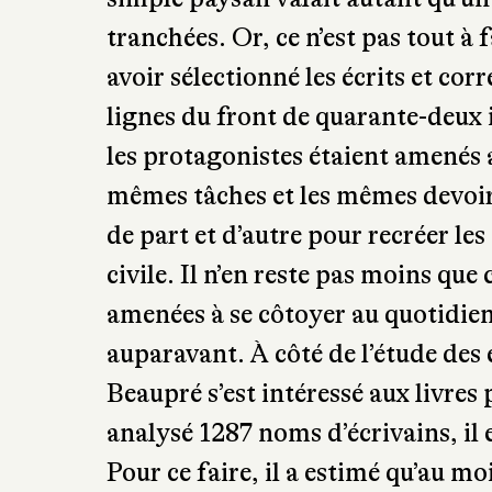
syndrome post-traumatique que l’o
violence des combats, aux condition
l’angoisse de la séparation des êt
permettre aux soldats de « tenir 
tranchées. Il fut répété à l’envi qu
française de mettre sur un pied d’é
simple paysan valait autant qu’un 
tranchées. Or, ce n’est pas tout à 
avoir sélectionné les écrits et cor
lignes du front de quarante-deux i
les protagonistes étaient amenés a
mêmes tâches et les mêmes devoirs
de part et d’autre pour recréer les