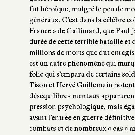
offensive allemande ne revêtait p
primordial pour l’issue de la guerr
Falkenhayn, chef suprême de l’ar
l’armée française afin de l’affaibli
jugeait pas prête pour un affronte
guerre. Les événements lui donnèr
fut héroïque, malgré le peu de mo
généraux. C’est dans la célèbre col
France » de Gallimard, que Paul J
durée de cette terrible bataille et 
millions de morts que dut enregis
est un autre phénomène qui marqua