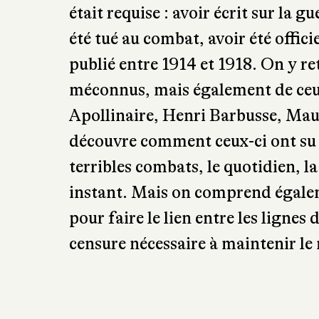
civile. Il n’en reste pas moins que 
amenées à se côtoyer au quotidien,
auparavant. À côté de l’étude des 
Beaupré s’est intéressé aux livres
analysé 1287 noms d’écrivains, il 
Pour ce faire, il a estimé qu’au m
était requise : avoir écrit sur la 
été tué au combat, avoir été offici
publié entre 1914 et 1918. On y re
méconnus, mais également de ceux
Apollinaire, Henri Barbusse, Mau
découvre comment ceux-ci ont su 