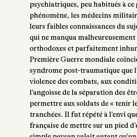
folie qui s’empara de certains so
Tison et Hervé Guillemain noten
déséquilibres mentaux apparurent 
pression psychologique, mais éga
avant l’entrée en guerre définitive
combats et de nombreux « cas » ar
psychiatriques, peu habitués à ce
phénomène, les médecins militai
leurs faibles connaissances du suj
qui ne manqua malheureusement pa
orthodoxes et parfaitement inhum
Première Guerre mondiale coïncid