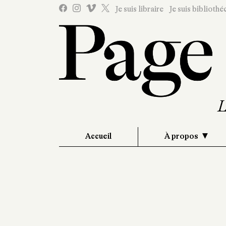
Je suis libraire
Je suis bibliothé
Accueil
À propos