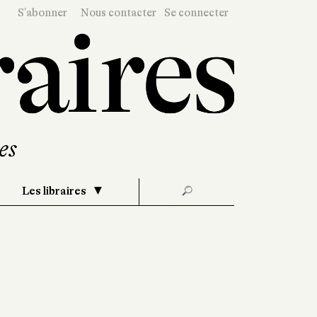
S'abonner
Nous contacter
Se connecter
Les libraires
🔎