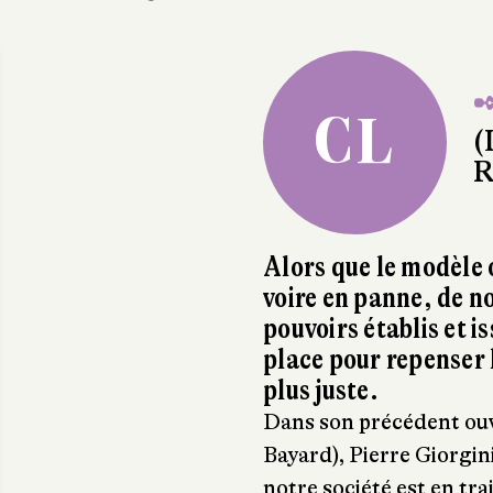
✒
CL
(
R
Alors que le modèle 
voire en panne, de 
pouvoirs établis et i
place pour repenser
plus juste.
Dans son précédent ou
Bayard), Pierre Giorgini
notre société est en tra