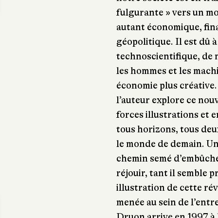
fulgurante » vers un m
autant économique, fina
géopolitique. Il est dû 
technoscientifique, de
les hommes et les machi
économie plus créative.
l’auteur explore ce nou
forces illustrations et
tous horizons, tous deu
le monde de demain. Un
chemin semé d’embûches 
réjouir, tant il semble p
illustration de cette r
menée au sein de l’ent
Druon arrive en 1997 à l