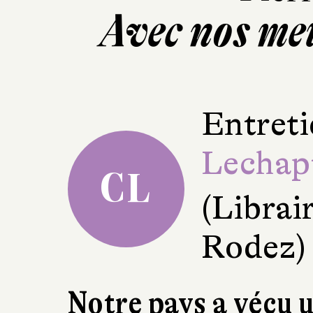
Avec nos me
Entreti
Lechap
CL
(Librai
Rodez)
Notre pays a vécu 