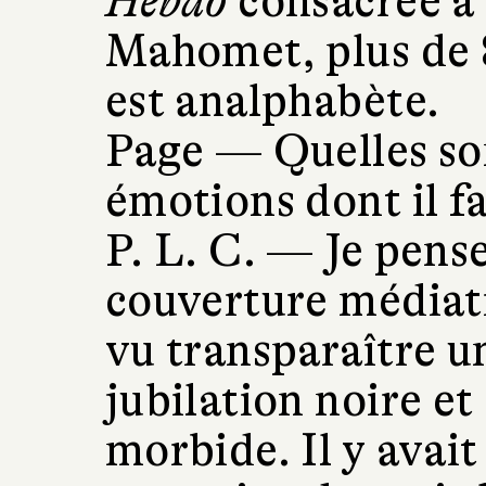
Hebdo
consacrée à 
Mahomet, plus de 
est analphabète.
Page —
Quelles s
émotions dont il fa
P. L. C. —
Je pens
couverture médiati
vu transparaître u
jubilation noire et
morbide. Il y avai