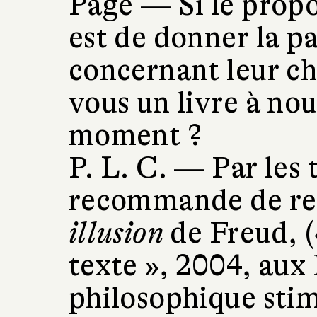
Page —
Si le prop
est de donner la pa
concernant leur ch
vous un livre à nou
moment ?
P. L. C. —
Par les 
recommande de re
illusion
de Freud, 
texte », 2004, aux 
philosophique stim