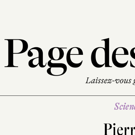
Scien
Pier