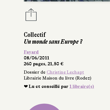
Jérôme Chapuis
,
Yaël Goo
Les Étés meurtriers, Les po
Plon
12/05/2011
312 pages, 20 €
Dossier de
Christine Lechapt
Librairie Maison du livre (Rodez
❤ Lu et conseillé par
1 libraire(