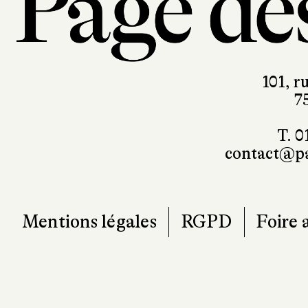
101, r
7
T. 0
contact@pa
Mentions légales
RGPD
Foire 