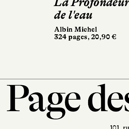
La
Pentatonique
du cœur
Buchet Chastel
192 pages, 19 €