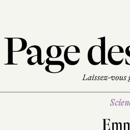
Scien
Emm