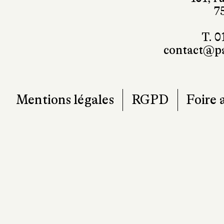
101, r
7
T. 0
contact@pa
Mentions légales
RGPD
Foire 