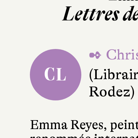
Lettres d
✒ Chri
CL
(Librai
Rodez)
Emma Reyes, peint