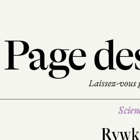
Scien
Rywk