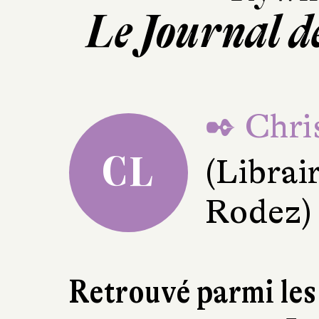
Le Journal 
✒ Chri
CL
(Librai
Rodez)
Retrouvé parmi le