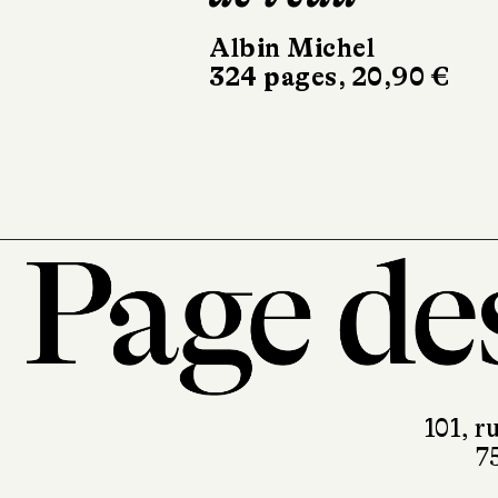
du cœur
Buchet Chastel
192 pages, 19 €
101, r