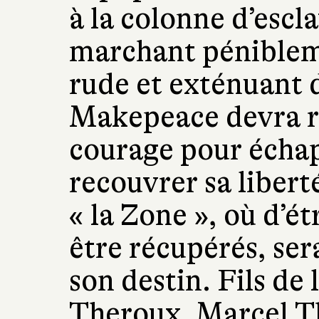
à la colonne d’escl
marchant pénibleme
rude et exténuant 
Makepeace devra re
courage pour échap
recouvrer sa libert
« la Zone », où d’é
être récupérés, se
son destin. Fils de
Theroux, Marcel Th