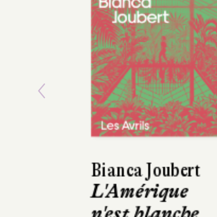
Previous
Asako Yuzuki
Le Beurre de
Manako