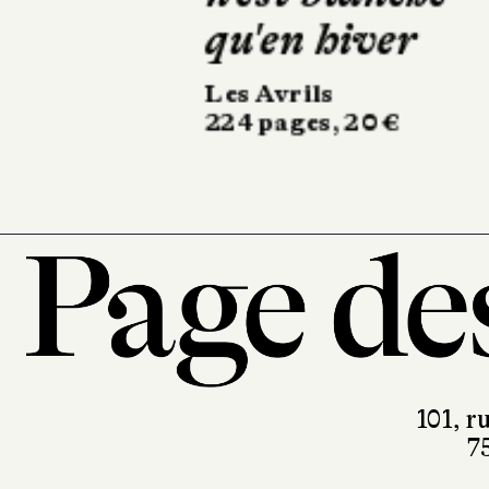
Calmann-Lévy
350 pages, 21,90 €
101, r
7