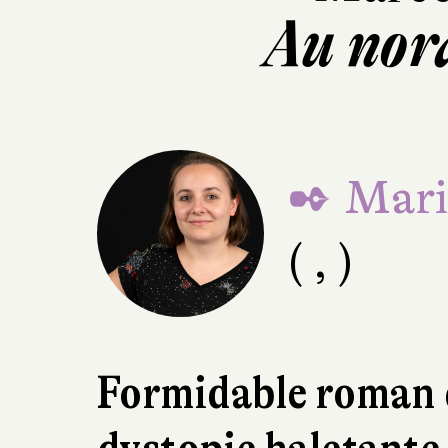
Au nor
✒ Mari
( , )
Formidable roman d