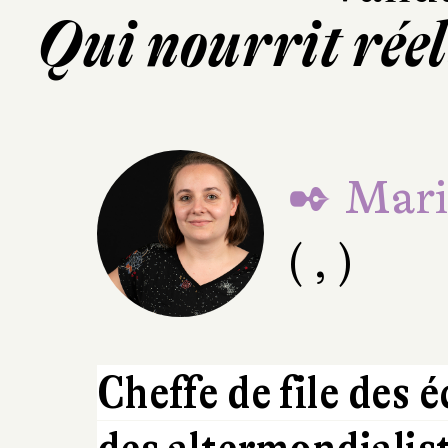
Qui nourrit rée
✒ Mari
( , )
Cheffe de file des é