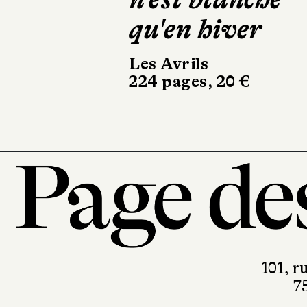
Calmann-Lévy
350 pages, 21,90 €
101, r
7