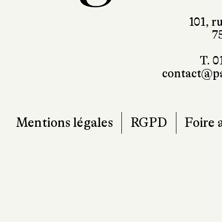
101, r
7
T. 0
contact@pa
Mentions légales
RGPD
Foire 