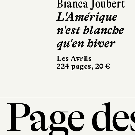
Asako Yuzuki
Le Beurre de
Manako
Calmann-Lévy
350 pages, 21,90 €