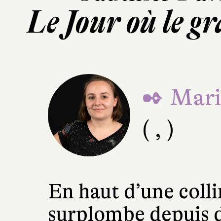
Le Jour où le g
✒ Mari
( , )
En haut d’une coll
surplombe depuis d