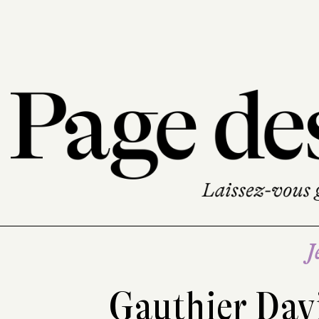
J
Gauthier Dav