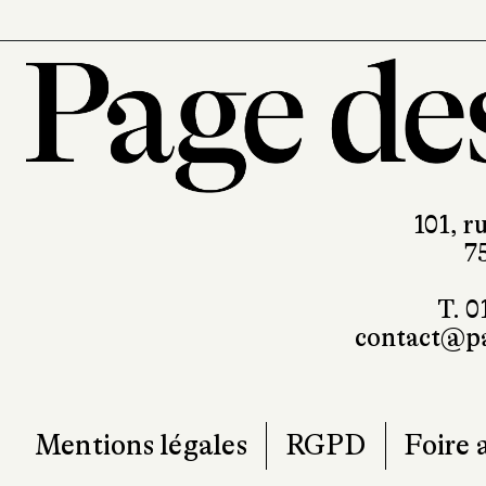
magnifique BD de Catherine Meuri
inspirantes : alors n’attendons p
101, r
7
T. 0
contact@pa