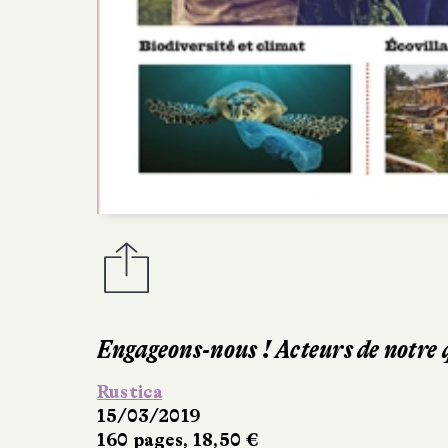
ous ! Acteurs de notre quotidien
,50 €