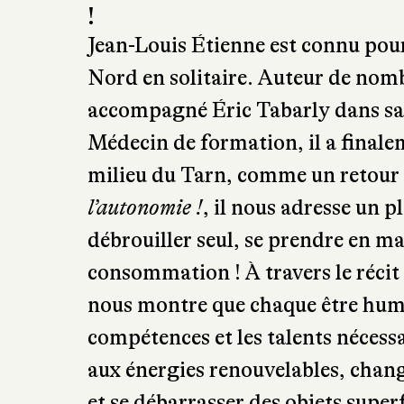
Spécialisées dans les ouvrages sur 
bricolage, les éditions Rustica pu
complémentaires :
Osez l’autonomi
détacher de la société de consomma
revue
Perma Gaïa
vous donne de no
!
Jean-Louis Étienne est connu pour 
Nord en solitaire. Auteur de nombr
accompagné Éric Tabarly dans sa
Médecin de formation, il a finale
milieu du Tarn, comme un retour a
l’autonomie !
, il nous adresse un 
débrouiller seul, se prendre en mai
consommation ! À travers le récit 