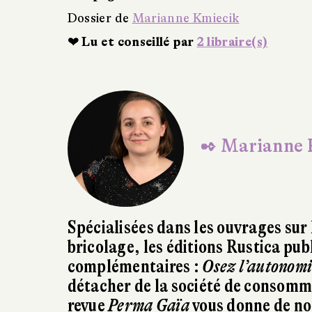
rianne Kmiecik
illé par
2 libraire(s)
✒ Marianne 