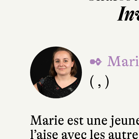
In
✒ Mari
( , )
Marie est une jeune 
l’aise avec les autr