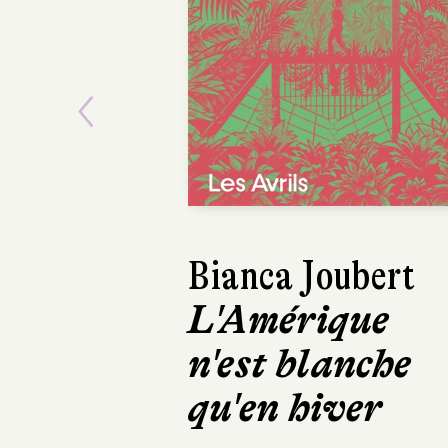
Previous
Bianca Joubert
Asak
L'Amérique
Le 
n'est blanche
Ma
qu'en hiver
Calma
350 pa