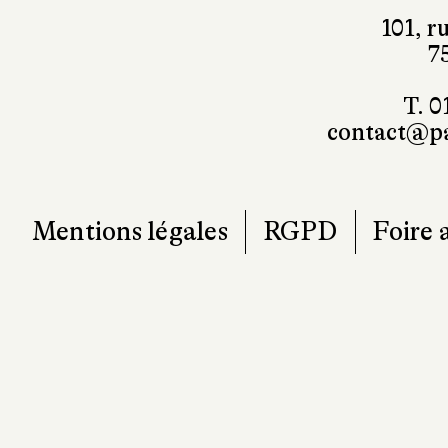
101, r
7
T. 0
contact@pa
Mentions légales
RGPD
Foire 