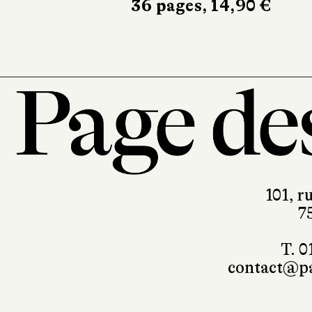
36 pages, 14,90 €
344 pages, 17,9
101, r
7
T. 0
contact@pa