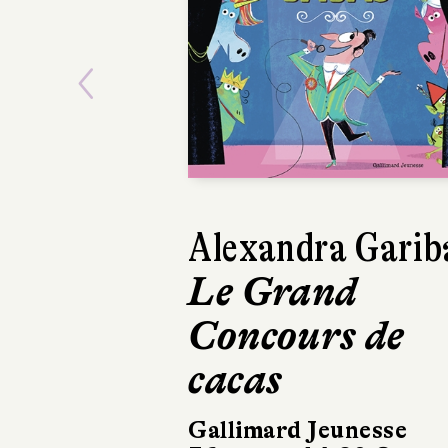
Previous
Alexandra Garib
Laëtitia Siv
Le Grand
Les Mystèr
Concours de
Byton Cove
cacas
3
Gallimard Jeunesse
Fleurus