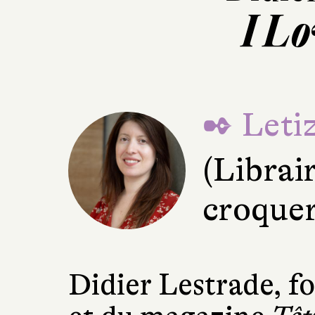
I L
✒ Letiz
(Librai
croquer
Didier Lestrade, f