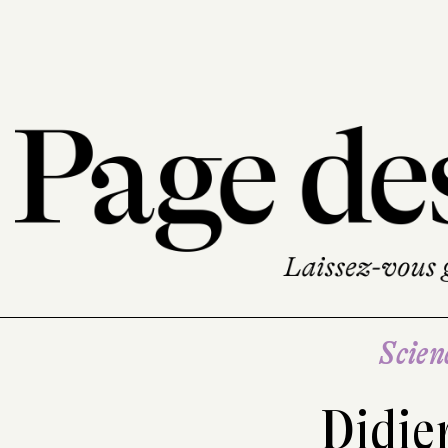
Scien
Didie