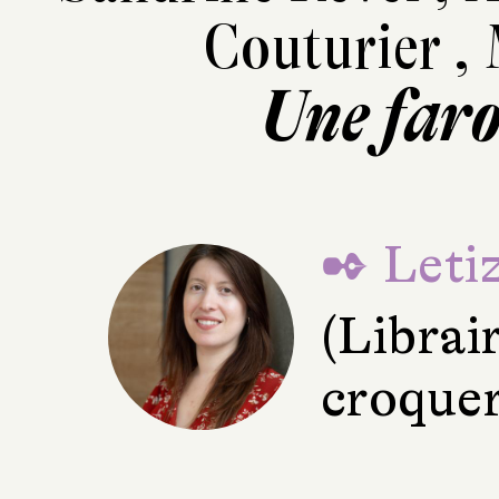
Couturier
,
Une faro
✒ Letiz
(Librai
croquer