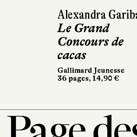
Laëtitia Sivi
Les Mystères 
Byton Cove, t.
3
Fleurus
344 pages, 17,95 €