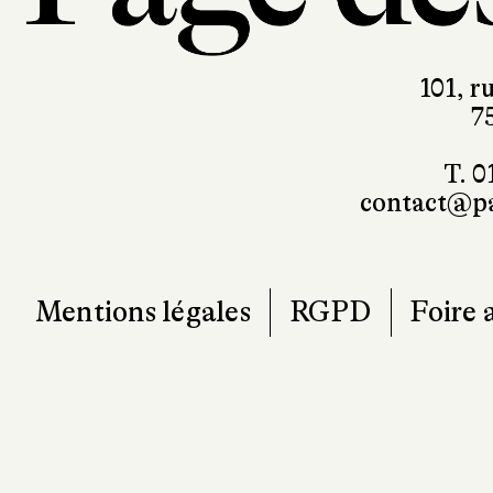
101, r
7
T. 0
contact@pa
Mentions légales
RGPD
Foire 