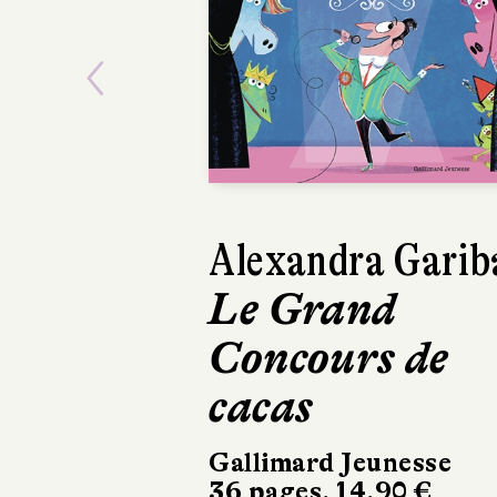
Previous
Alexandra Garib
Laëtitia Sivi
Le Grand
Les Mystère
Concours de
Byton Cove,
cacas
3
Gallimard Jeunesse
Fleurus
36 pages, 14,90 €
344 pages, 17,95 