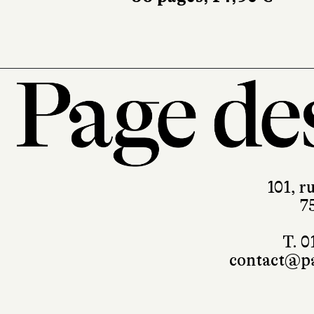
101, r
7
T. 0
contact@pa