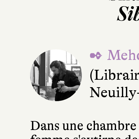
Si
✒ Mehd
(Librai
Neuilly
Dans une chambre 