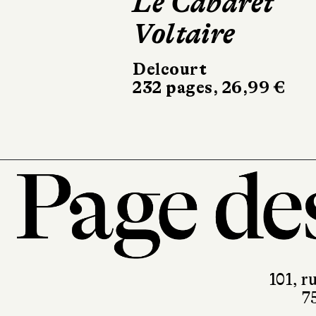
Le Cabaret
Une pet
Voltaire
de trem
Delcourt
404 Graphi
232 pages, 26,99 €
140 pages, 
101, r
7