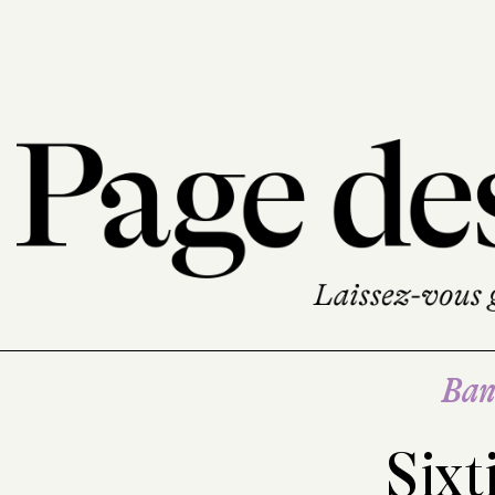
Ban
Sixt