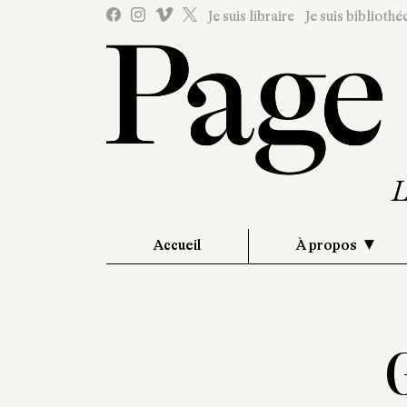
Je suis libraire
Je suis bibliothé
Accueil
À propos