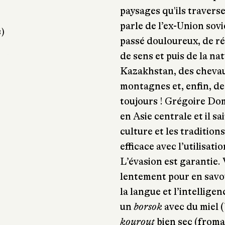
paysages qu'ils travers
parle de l’ex-Union sov
s)
passé douloureux, de ré
de sens et puis de la na
Kazakhstan, des chevaux
montagnes et, enfin, de
toujours ! Grégoire Do
en Asie centrale et il s
culture et les tradition
efficace avec l’utilisat
L’évasion est garantie. V
lentement pour en savou
la langue et l’intellige
un
borsok
avec du miel 
kourout
bien sec (froma