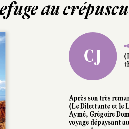
efuge au crépuscu
✒
CJ
(
t
Après son très rema
(Le Dilettante et le 
Aymé, Grégoire Dom
voyage dépaysant au 