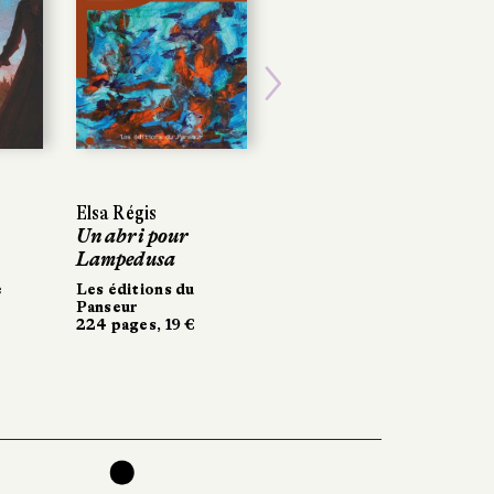
POCHE
Next
Elsa Régis
Elsa Régis
Dominique Scali
Un abri pour
Un abri pour
Les marins ne
Lampedusa
Lampedusa
savent pas nager
Les éditions du
Les éditions du
Folio
Panseur
Panseur
20,50 €
224 pages, 19 €
224 pages, 19 €