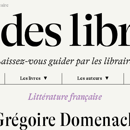
caire
Les livres
Les auteurs
Littérature française
Grégoire Domenac