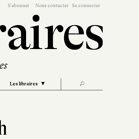
S'abonner
Nous contacter
Se connecter
Les libraires
🔎
h