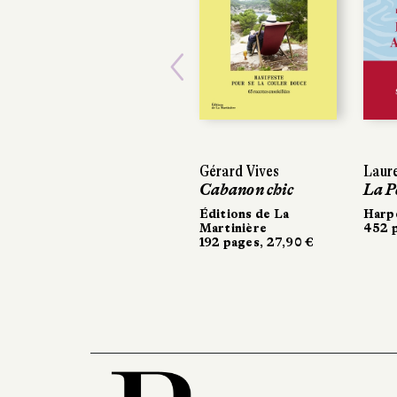
Previous
Gérard Vives
Laure C
Laure C
Cabanon chic
La Pêc
La Pêc
Éditions de La
Harper
Harper
Martinière
452 pag
452 pag
192 pages, 27,90 €