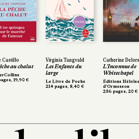
POCHE
POCHE
astillo
astillo
Virginia Tangvald
Virginia Tangvald
Catherine Delors
Catherine Delors
he au chalut
he au chalut
Les Enfants du
Les Enfants du
L'Inconnue de
L'Inconnue de
large
large
Whitechapel
Whitechapel
Collins
Collins
es, 19,90 €
es, 19,90 €
Le Livre de Poche
Le Livre de Poche
Éditions Héloïse
Éditions Héloïse
214 pages, 8,40 €
214 pages, 8,40 €
d’Ormesson
d’Ormesson
256 pages, 20 €
256 pages, 20 €