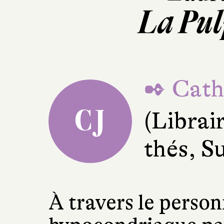
La Pulp
✒ Cath
CJ
(Librai
thés, S
À travers le perso