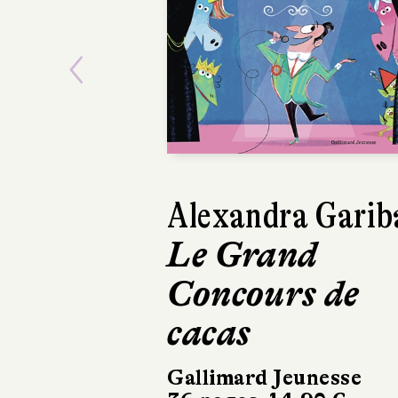
Previous
Alexandra Garib
Laëtitia 
Le Grand
Les Mys
Concours de
Byton C
cacas
3
Gallimard Jeunesse
Fleurus