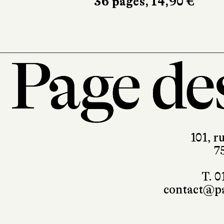
36 pages, 14,90 €
344 pages, 
101, r
7
T. 0
contact@pa