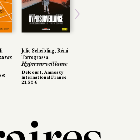
Next
li
Julie Scheibling, Rémi
tures
Torregrossa
Hypersurveillance
Delcourt, Amnesty
0 €
international France
21,50 €