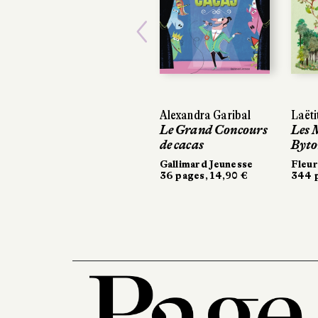
Previous
Alexandra Garibal
Laëti
Le Grand Concours
Les 
de cacas
Byto
Gallimard Jeunesse
Fleu
36 pages, 14,90 €
344 p