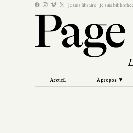
Je suis libraire
Je suis bibliothé
Accueil
À propos