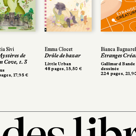
tia Sivi
Emma Clocet
Bianca Bagnarel
Mystères de
Drôle de bazar
Étranges Créa
n Cove, t. 3
Little Urban
Gallimard Bande
48 pages, 15,50 €
dessinée
rus
224 pages, 21,9
ages, 17,95 €