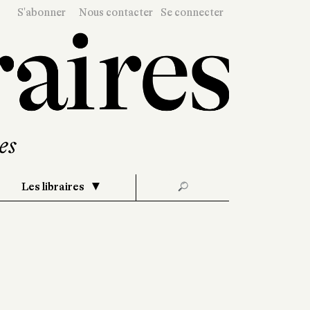
S'abonner
Nous contacter
Se connecter
Les libraires
🔎