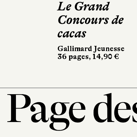
Les Mystères 
Byton Cove, t
3
Fleurus
344 pages, 17,95 €