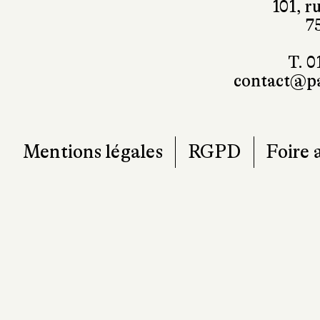
101, r
7
T. 0
contact@pa
Mentions légales
RGPD
Foire 