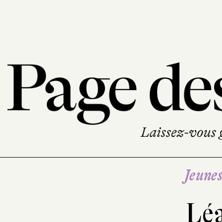
Jeune
Lé