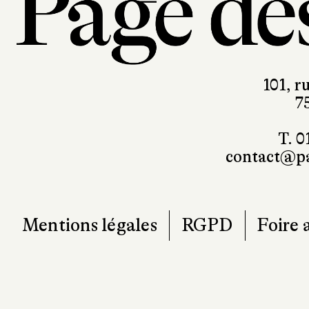
101, r
7
T. 0
contact@pa
Mentions légales
RGPD
Foire 