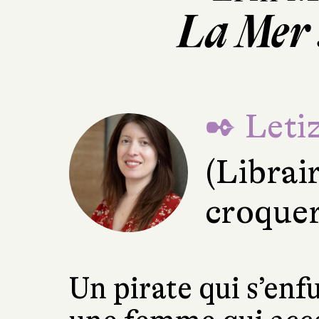
La Mer 
✒ Letiz
(Librai
croquer
Un pirate qui s’enf