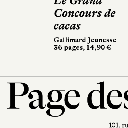
Le Grand
Les Mystèr
Concours de
Byton Cove
cacas
3
Gallimard Jeunesse
Fleurus
36 pages, 14,90 €
344 pages, 17,9
101, r