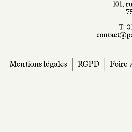
101, r
7
T. 0
contact@pa
Mentions légales
RGPD
Foire 