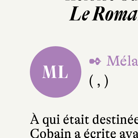
Le Roma
✒ Méla
ML
( , )
À qui était destinée
Cobain a écrite ava