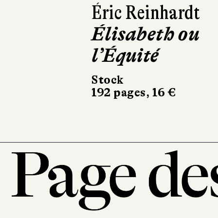
Henry Roth
Un Américain,
un vrai
L'Olivier
288 pages, 22 €