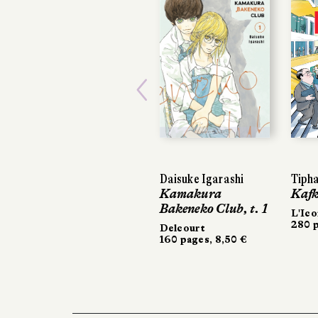
Previous
Daisuke Igarashi
Tipha
Tipha
Kamakura
Kafk
Kafk
Bakeneko Club, t. 1
L'Ico
L'Ico
280 p
280 p
Delcourt
160 pages, 8,50 €