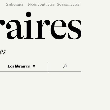
S'abonner
Nous contacter
Se connecter
Les libraires
🔎