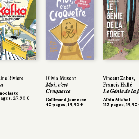
ine Rivière
ine Rivière
Olivia Muscat
Olivia Muscat
Vincent Zabus,
Vincent Zabus,
a
a
Moi, c'est
Moi, c'est
Francis Hallé
Francis Hallé
Croquette
Croquette
Le Génie de la f
Le Génie de la f
noclaste
noclaste
ages, 27,90 €
ages, 27,90 €
Gallimard Jeunesse
Gallimard Jeunesse
Albin Michel
Albin Michel
40 pages, 19,90 €
40 pages, 19,90 €
112 pages, 19,90 
112 pages, 19,90 