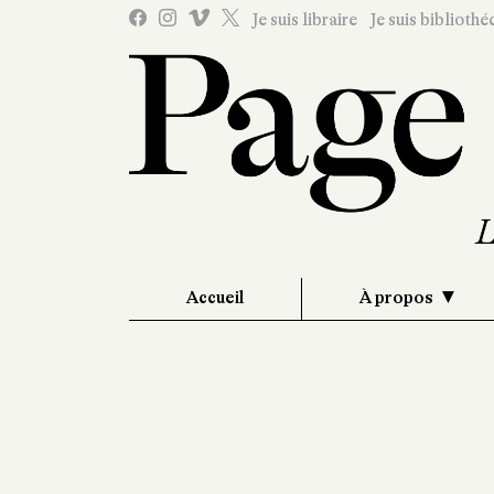
Je suis libraire
Je suis bibliothé
Accueil
À propos