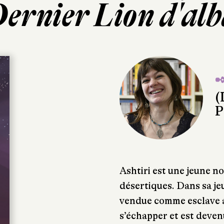
Dernier Lion d'alb
✒
(
P
Ashtiri est une jeune 
désertiques. Dans sa je
vendue comme esclave av
s’échapper et est deven