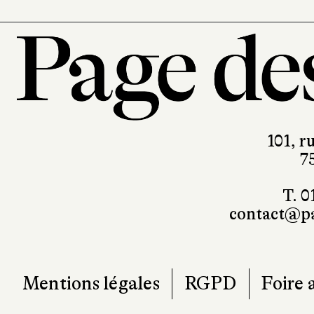
101, r
7
T. 0
contact@pa
Mentions légales
RGPD
Foire 