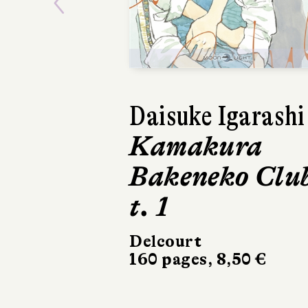
Previous
Daisuke Igarashi
Tiph
Kamakura
Kaf
Bakeneko Clu
L'Icon
280 pa
t. 1
Delcourt
160 pages, 8,50 €