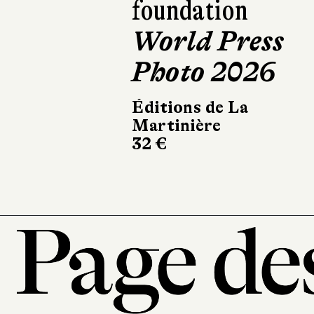
Teruko & Loui
Éditions Picquier
236 pages, 21 €