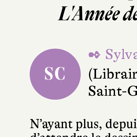
L'Année d
✒ Sylv
SC
(Librai
Saint-
N’ayant plus, depuis