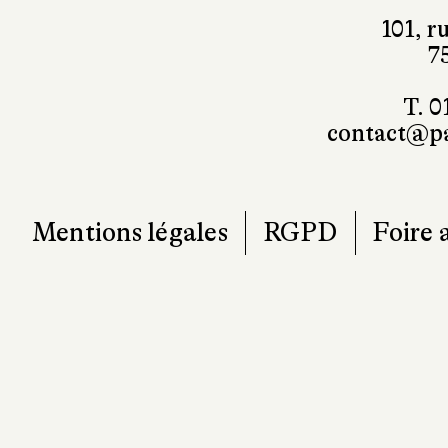
101, r
7
T. 0
contact@pa
Mentions légales
RGPD
Foire 