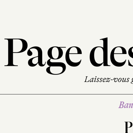
Ban
P