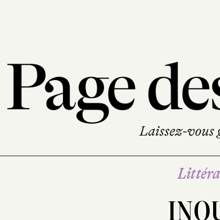
Littéra
INO