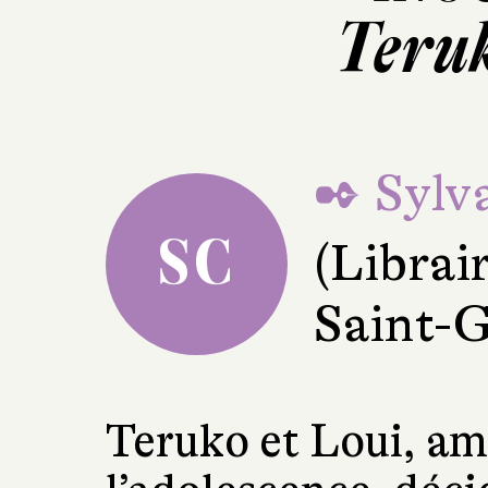
Teru
✒ Sylv
SC
(Librai
Saint-
Teruko et Loui, am