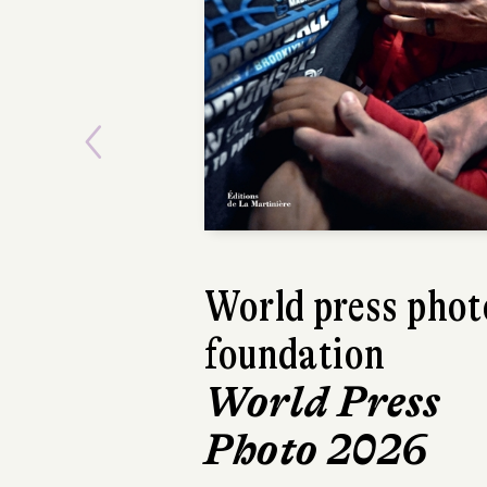
Previous
World press phot
INOUE Areno
foundation
Teruko & Lo
World Press
Éditions Picquier
236 pages, 21 €
Photo 2026