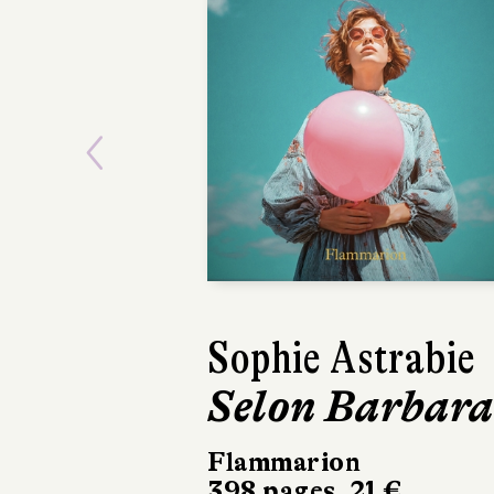
Previous
Sophie Astrabie
Lauriane
Selon Barbara
Bordenave
Donut Girl
Flammarion
398 pages, 21 €