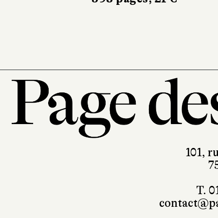
Les Escales
214 pages, 21 €
101, r
7
T. 0