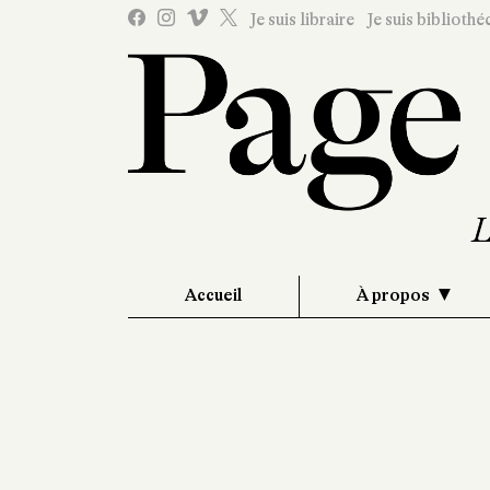
Je suis libraire
Je suis bibliothé
Accueil
À propos