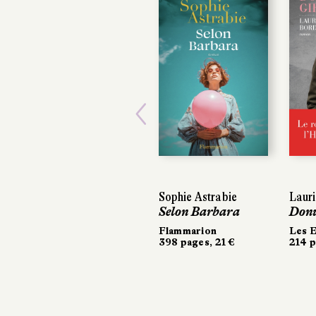
Previous
Sophie Astrabie
Lauria
Lauria
Selon Barbara
Donut
Donut
Flammarion
Les Es
Les Es
398 pages, 21 €
214 pa
214 pa