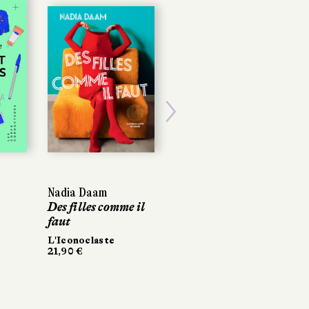
Next
Nadia Daam
Nadia Daam
Mirrianne Mahn
Des filles comme il
Des filles comme il
Issa
faut
faut
Stock
350 pages, 23,90 €
L'Iconoclaste
L'Iconoclaste
21,90 €
21,90 €