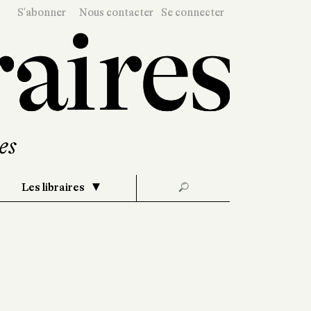
S'abonner
Nous contacter
Se connecter
Les libraires
🔎