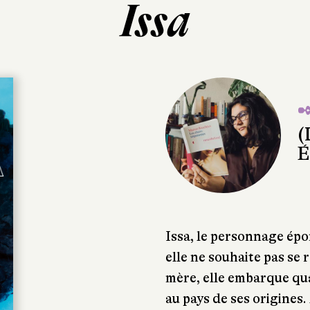
Issa
✒
(
É
Issa, le personnage épo
elle ne souhaite pas se
mère, elle embarque qu
au pays de ses origines. 