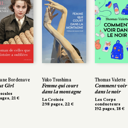
ne Bordenave
ne Bordenave
Yūko Tsushima
Yūko Tsushima
Thomas Valette
Thomas Valette
 Girl
 Girl
Femme qui court
Femme qui court
Comment voir
Comment voir
dans la montagne
dans la montagne
dans le noir
dans le noir
cales
cales
ges, 21 €
ges, 21 €
La Croisée
La Croisée
Les Corps
Les Corps
298 pages, 22 €
298 pages, 22 €
conducteurs
conducteurs
192 pages, 18 €
192 pages, 18 €