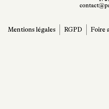
101, r
7
T. 0
contact@pa
Mentions légales
RGPD
Foire 