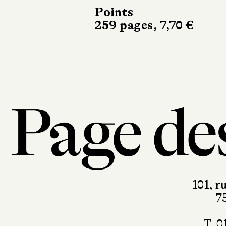
Succion
Points
259 pages, 7,70 €
Babel noir
534 pages, 9,80 €