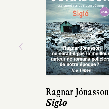
POCHE
Previous
Ragnar Jónasso
Yrsa
Siglo
Sigurdardóttir