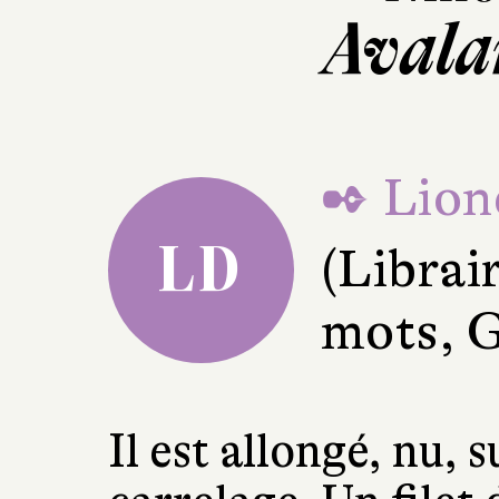
Avala
✒ Lion
LD
(Librai
mots, 
Il est allongé, nu,