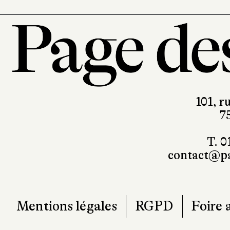
101, r
7
T. 0
contact@pa
Mentions légales
RGPD
Foire 