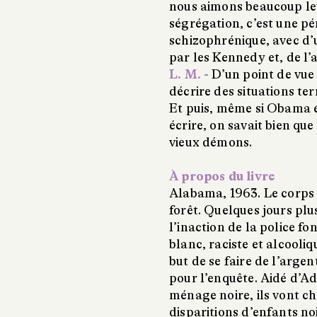
nous aimons beaucoup leu
ségrégation, c’est une p
schizophrénique, avec d
par les Kennedy et, de l’a
L. M. -
D’un point de vue
décrire des situations te
Et puis, même si Obama 
écrire, on savait bien que
vieux démons.
À propos du livre
Alabama, 1963. Le corps d
forêt. Quelques jours plu
l’inaction de la police fo
blanc, raciste et alcooliq
but de se faire de l’arge
pour l’enquête. Aidé d’A
ménage noire, ils vont ch
disparitions d’enfants no