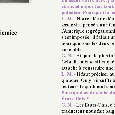
En lisant votre livre, j’
et social importait tout 
policière. Pourquoi lui 
L. M. -
Notre idée de dépa
assez vite pensé à une 
l’Amérique ségrégationnist
Niemiec
s’est imposée : il fallait
pour que tous les deux p
ensemble.
C. N. -
Et quoi de plus for
Cela dit, même si l’enquê
attaché à construire une i
L. M. -
Il faut préciser a
glauque. On y a insufflé 
lecteurs le qualifient sou
Pourquoi avoir choisi de
États-Unis ?
C. N. -
Les États-Unis, c’
traducteur nous fait bai