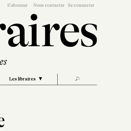
S'abonner
Nous contacter
Se connecter
Les libraires
🔎
e