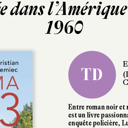
e dans l’Amérique
1960
E
TD
(
C
Entre roman noir et
est un livre passion
enquête policière, L