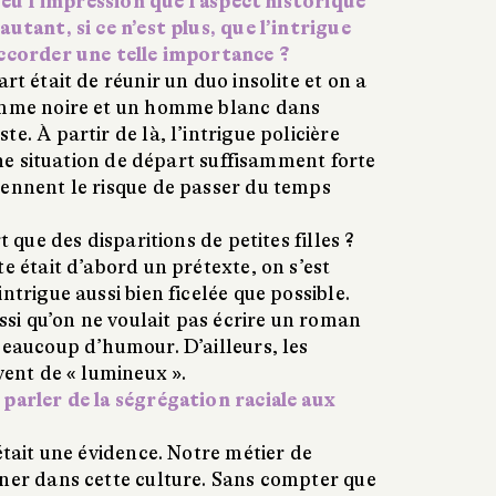
ai eu l’impression que l’aspect historique
autant, si ce n’est plus, que l’intrigue
accorder une telle importance ?
rt était de réunir un duo insolite et on a
femme noire et un homme blanc dans
e. À partir de là, l’intrigue policière
 une situation de départ suffisamment forte
rennent le risque de passer du temps
t que des disparitions de petites filles ?
te était d’abord un prétexte, on s’est
ntrigue aussi bien ficelée que possible.
ussi qu’on ne voulait pas écrire un roman
beaucoup d’humour. D’ailleurs, les
vent de « lumineux ».
 parler de la ségrégation raciale aux
était une évidence. Notre métier de
gner dans cette culture. Sans compter que