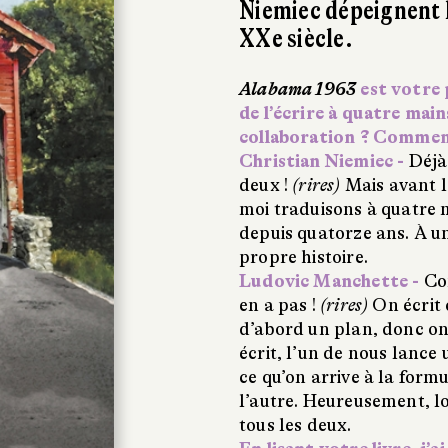
Niemiec dépeignent l
XXe siècle.
Alabama 1963
est votre 
de l’écrire à quatre mai
collaboration ? Comment 
Christian Niemiec -
Déjà,
deux !
(rires)
Mais avant le
moi traduisons à quatre m
depuis quatorze ans. À u
propre histoire.
Ludovic Manchette -
Co
en a pas !
(rires)
On écrit 
d’abord un plan, donc on 
écrit, l
’
un de nous lance 
ce qu’on arrive à la form
l’autre. Heureusement, l
tous les deux.