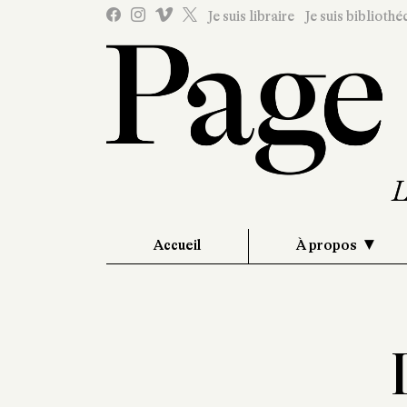
Je suis libraire
Je suis bibliothé
Accueil
À propos