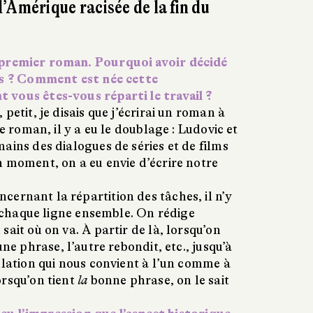
’Amérique racisée de la fin du
premier roman. Pourquoi avoir décidé
ns ? Comment est née cette
vous êtes-vous réparti le travail ?
 petit, je disais que j
’
écrirai un roman à
 roman, il y a eu le doublage : Ludovic et
ains des dialogues de séries et de films
n moment, on a eu envie d’écrire notre
ncernant la répartition des tâches, il n
’
y
chaque ligne ensemble. On rédige
sait où on va. À partir de là, lorsqu
’
on
une phrase, l
’
autre rebondit, etc., jusqu’à
ulation qui nous convient à l’un comme à
orsqu’on tient
la
bonne phrase, on le sait