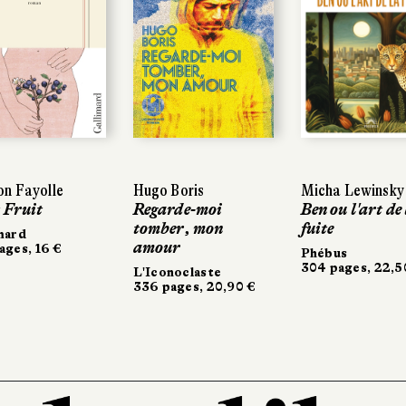
on Fayolle
Hugo Boris
Micha Lewinsky
t Fruit
Regarde-moi
Ben ou l'art de
tomber, mon
fuite
mard
amour
ages, 16 €
Phébus
304 pages, 22,5
L'Iconoclaste
336 pages, 20,90 €