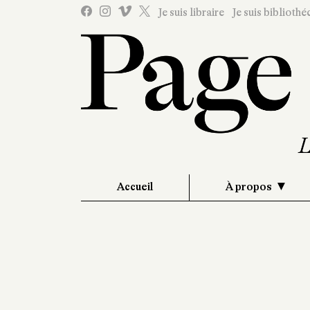
Je suis libraire
Je suis bibliothé
Accueil
À propos