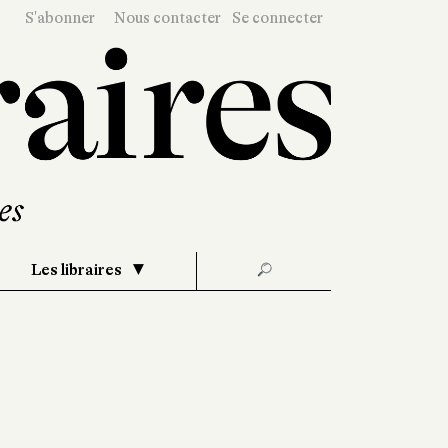
S'abonner
Nous contacter
Se connecter
Les libraires
🔎