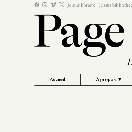
Je suis libraire
Je suis bibliothé
Accueil
À propos