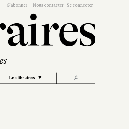
S'abonner
Nous contacter
Se connecter
Les libraires
🔎