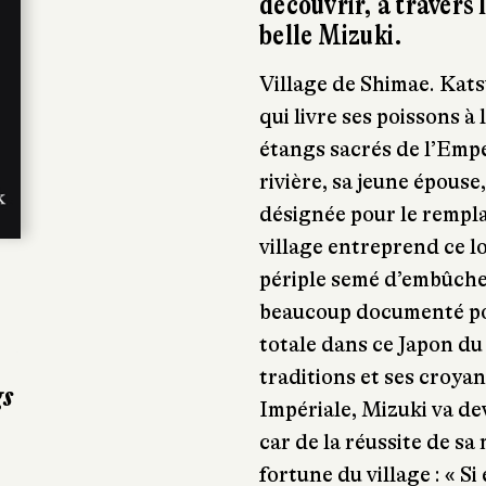
découvrir, à travers l
belle Mizuki.
Village de Shimae. Kat
qui livre ses poissons à 
étangs sacrés de l’Empe
rivière, sa jeune épous
désignée pour le remplac
village entreprend ce l
périple semé d’embûches
beaucoup documenté po
totale dans ce Japon du x
traditions et ses croyan
gs
Impériale, Mizuki va de
car de la réussite de sa
fortune du village : « Si 