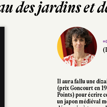
u des jardins et d
✒
(
Il aura fallu une diz
(prix Goncourt en 1
Points) pour écrire 
un japon médiéval mé