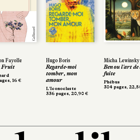
Hugo Boris
Hugo Boris
Micha Lewinsky
Micha Lewinsky
Paul 
Paul 
Regarde-moi
Regarde-moi
Ben ou l'art de la
Ben ou l'art de la
La Co
La C
tomber, mon
tomber, mon
fuite
fuite
Galli
Galli
amour
amour
19 €
19 €
Phébus
Phébus
304 pages, 22,50 €
304 pages, 22,50 €
L'Iconoclaste
L'Iconoclaste
336 pages, 20,90 €
336 pages, 20,90 €