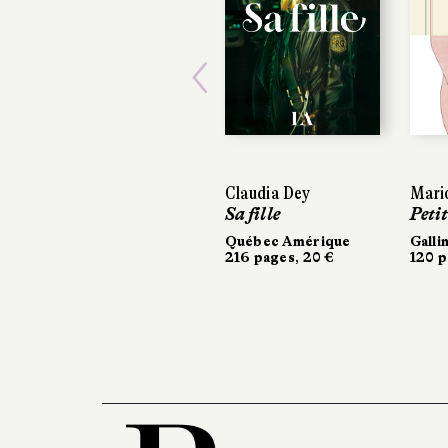
Previous
Claudia Dey
Marion Fayolle
Marion Fayolle
Sa fille
Petit Fruit
Petit Fruit
Québec Amérique
Gallimard
Gallimard
216 pages, 20 €
120 pages, 16 €
120 pages, 16 €