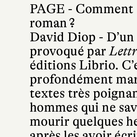
PAGE -
Comment es
roman ?
David Diop -
D’un 
provoqué par
Lettr
éditions Librio. C’
profondément mar
textes très poignan
hommes qui ne sava
mourir quelques he
après les avoir écri