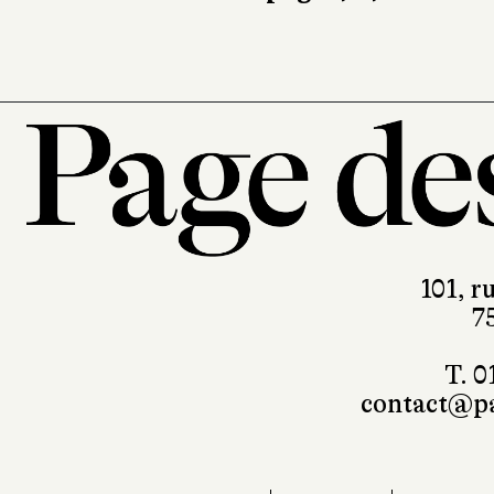
101, r
7
T. 0
contact@pa