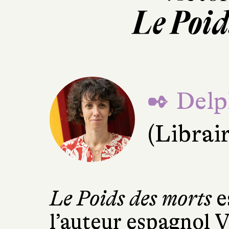
Le Poid
✒ Delp
(Librai
Le Poids des morts
e
l’auteur espagnol V