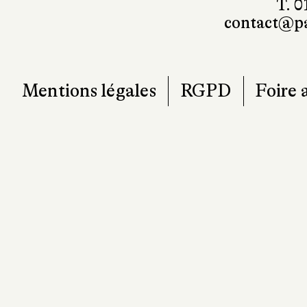
101, r
7
T. 0
contact@pa
Mentions légales
RGPD
Foire 