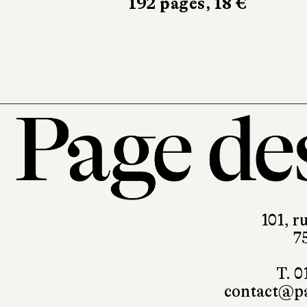
192 pages, 18 €
10/18
528 pages
101, r
7
T. 0
contact@pa