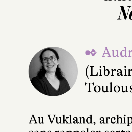
N
✒ Audr
(Librair
Toulou
Au Vukland, archipel