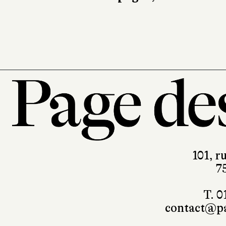
10/18
528 pages, 10,90 €
101, r
7
T. 0
contact@pa