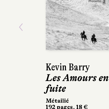
Previous
Amira Ghenim
Le Désastre de
la maison des
notables