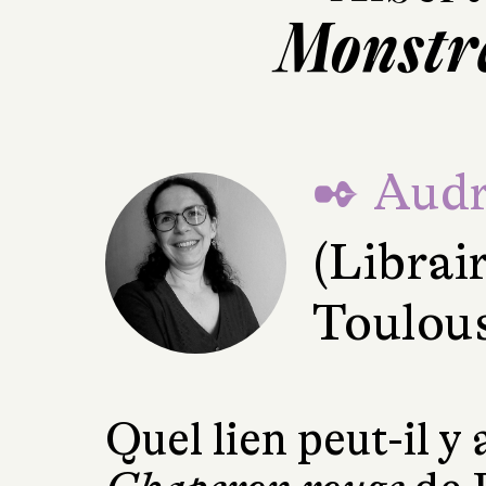
Monstr
✒ Audr
(Librair
Toulou
Quel lien peut-il y