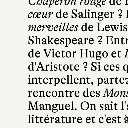
Chaperon rouge
de 
cœur
de Salinger ?
merveilles
de Lewis
Shakespeare ? Ent
de Victor Hugo et
d'Aristote ? Si ces
interpellent, partez
rencontre des
Mons
Manguel. On sait l'
littérature et c'es