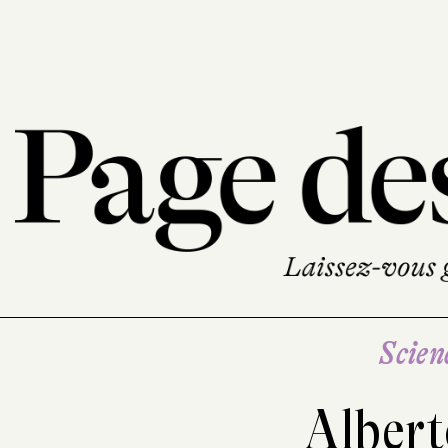
Scien
Alber