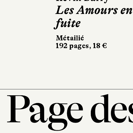
Les Amours en
Le Désastre de
fuite
la maison des
notables
Métailié
192 pages, 18 €
10/18
528 pages, 10,90 €