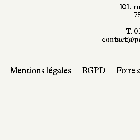
101, r
7
T. 0
contact@pa
Mentions légales
RGPD
Foire 