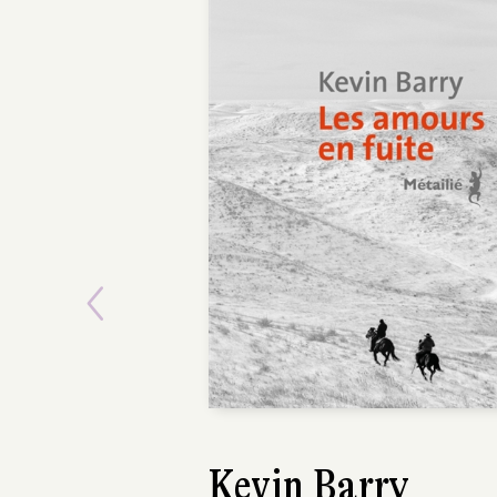
POCHE
Previous
Kevin Barry
Amira Ghenim