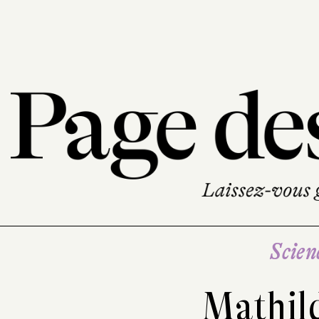
Scien
Mathil