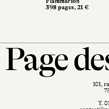
Flammarion
398 pages, 21 €
Les Escales
214 pages, 21 
101, r
7