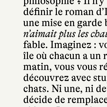
philosophie ? Il n’
définir le roman d’I
une mise en garde 
n’aimait plus les cha
fable. Imaginez : v
île où chacun a un
matin, vous vous ré
découvrez avec stup
chats. Ni une, ni d
décide de remplacer