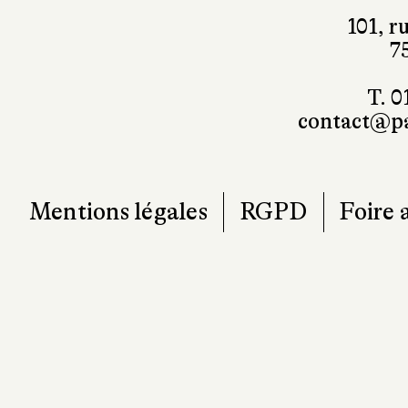
101, r
7
T. 0
contact@pa
Mentions légales
RGPD
Foire 