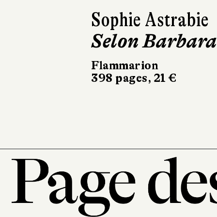
Lauriane
Bordenave
Donut Girl
Les Escales
214 pages, 21 €