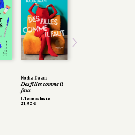
Next
Nadia Daam
Nadia Daam
Mirrianne Mahn
Des filles comme il
Des filles comme il
Issa
faut
faut
Stock
350 pages, 23,90 €
L'Iconoclaste
L'Iconoclaste
21,90 €
21,90 €