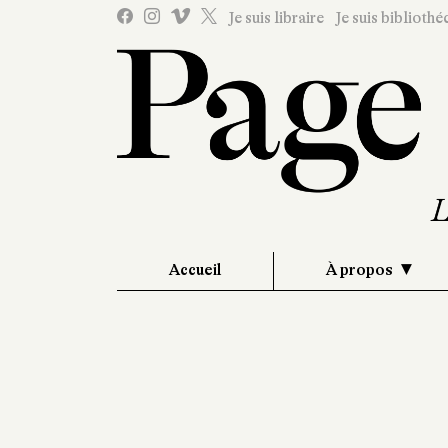
Je suis libraire
Je suis bibliothé
Accueil
À propos