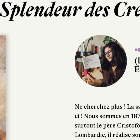
Splendeur des Cr
✒
(
É
Ne cherchez plus ! La sa
ci ! Nous sommes en 187
surtout le père Cristof
Lombardie, il réalise s