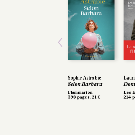
Previous
Sophie Astrabie
Lauri
Lauri
Selon Barbara
Donu
Donu
Flammarion
Les E
Les E
398 pages, 21 €
214 p
214 p