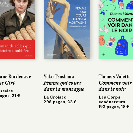
ane Bordenave
ane Bordenave
Yūko Tsushima
Yūko Tsushima
Thomas Valette
Thomas Valette
t Girl
t Girl
Femme qui court
Femme qui court
Comment voir
Comment voir
dans la montagne
dans la montagne
dans le noir
dans le noir
scales
scales
ages, 21 €
ages, 21 €
La Croisée
La Croisée
Les Corps
Les Corps
298 pages, 22 €
298 pages, 22 €
conducteurs
conducteurs
192 pages, 18 €
192 pages, 18 €