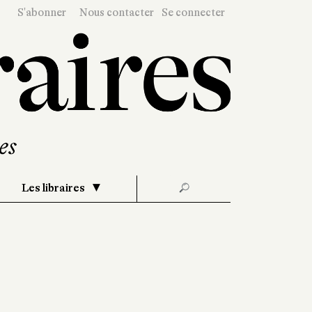
S'abonner
Nous contacter
Se connecter
Les libraires
🔎