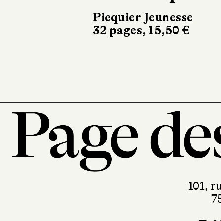
bateau
Picquier Jeunesse
32 pages, 15,50 €
Gallimard Jeune
40 pages, 24,90
101, r
7