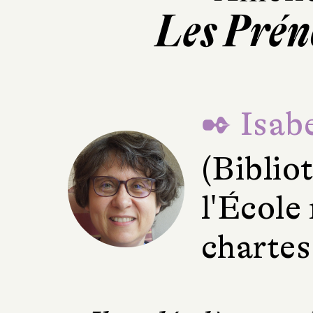
Les Prén
✒ Isabe
(Bibli
l'École
chartes