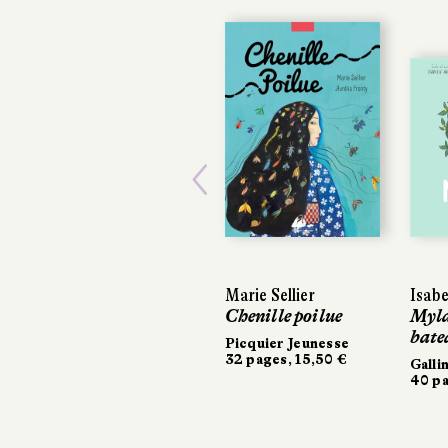
Previous
Marie Sellier
Isabe
Chenille poilue
Myla
bate
Picquier Jeunesse
32 pages, 15,50 €
Galli
40 pa