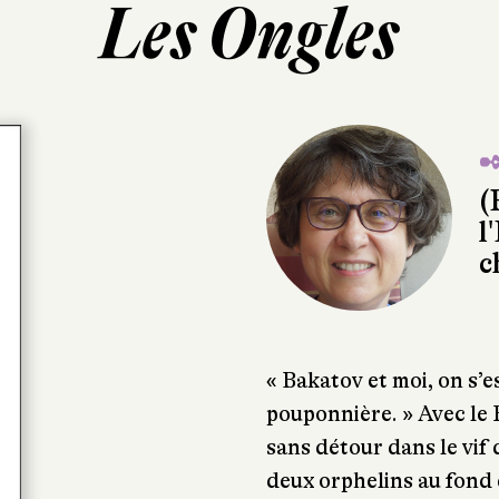
Les Ongles
✒
(
l
c
« Bakatov et moi, on s’e
pouponnière. » Avec le 
sans détour dans le vif 
deux orphelins au fond