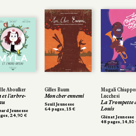
lle Aboulker
Gilles Baum
Magali Chiappo
 et l'arbre-
Mon cher ennemi
Lucchesi
au
La Trompette 
Seuil Jeunesse
Louis
64 pages, 15 €
mard Jeunesse
ges, 24,90 €
Glénat Jeunesse
48 pages, 14,50