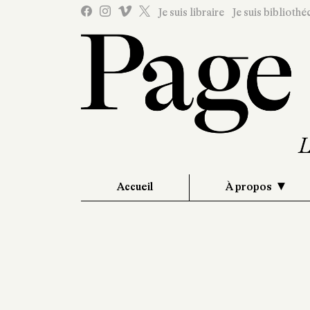
Je suis libraire
Je suis bibliothé
Accueil
À propos