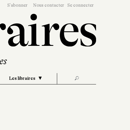
S'abonner
Nous contacter
Se connecter
Les libraires
🔎