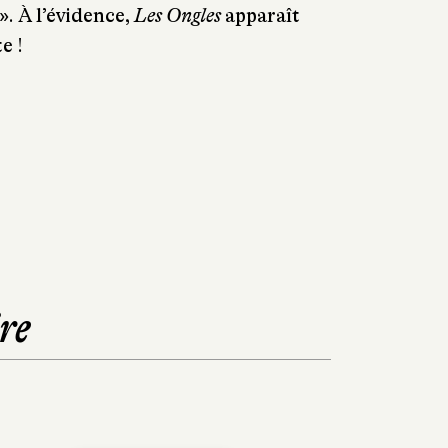
». À l’évidence,
Les Ongles
apparaît
e !
re