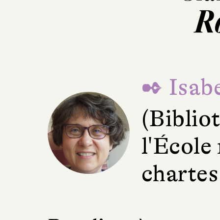
R
✒ Isabe
(Bibli
l'École
chartes