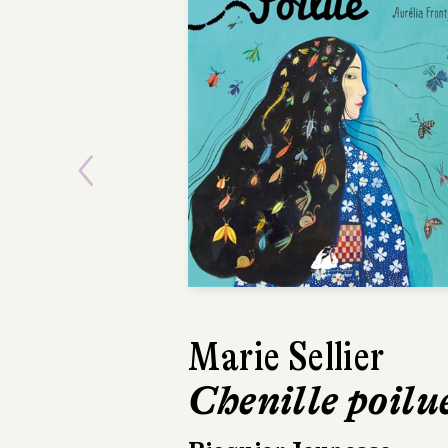
Previous
Marie Sellier
Isabelle Aboul
Chenille poilu
Myla et l'ar
bateau