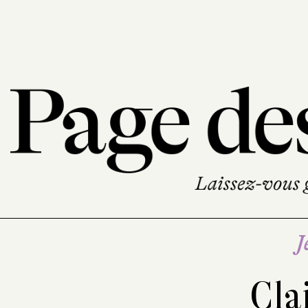
J
Cla